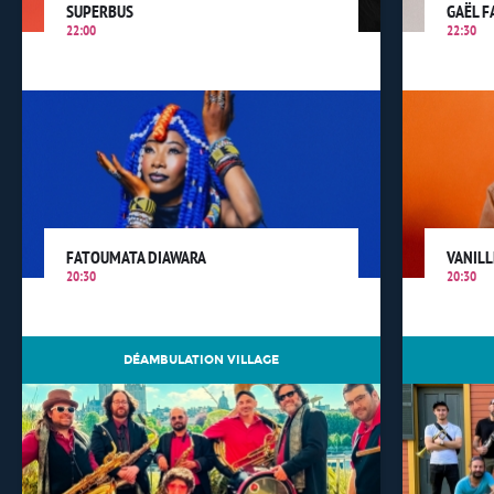
SUPERBUS
GAËL F
22:00
22:30
FATOUMATA DIAWARA
VANILL
20:30
20:30
DÉAMBULATION VILLAGE