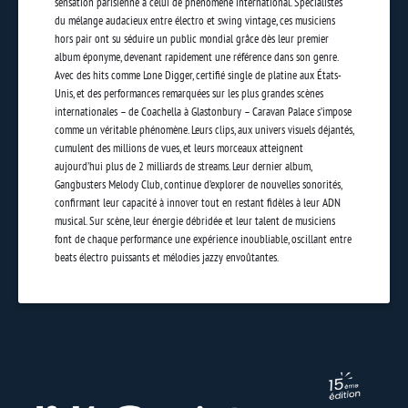
sensation parisienne à celui de phénomène international. Spécialistes
du mélange audacieux entre électro et swing vintage, ces musiciens
hors pair ont su séduire un public mondial grâce dès leur premier
album éponyme, devenant rapidement une référence dans son genre.
Avec des hits comme Lone Digger, certifié single de platine aux États-
Unis, et des performances remarquées sur les plus grandes scènes
internationales – de Coachella à Glastonbury – Caravan Palace s’impose
comme un véritable phénomène. Leurs clips, aux univers visuels déjantés,
cumulent des millions de vues, et leurs morceaux atteignent
aujourd’hui plus de 2 milliards de streams. Leur dernier album,
Gangbusters Melody Club, continue d’explorer de nouvelles sonorités,
confirmant leur capacité à innover tout en restant fidèles à leur ADN
musical. Sur scène, leur énergie débridée et leur talent de musiciens
font de chaque performance une expérience inoubliable, oscillant entre
beats électro puissants et mélodies jazzy envoûtantes.