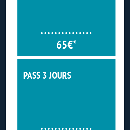
65€*
PASS 3 JOURS