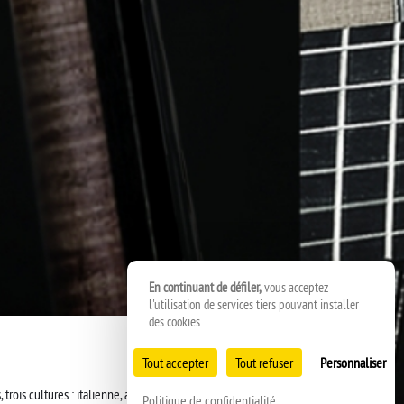
En continuant de défiler,
vous acceptez
l'utilisation de services tiers pouvant installer
des cookies
Tout accepter
Tout refuser
Personnaliser
< RETOUR
, trois cultures : italienne, argentine et
Politique de confidentialité