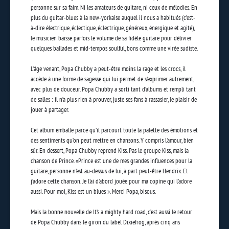
personne sur sa faim. Ni les amateurs de guitare, ni ceux de mélodies. En
plus du guitar-blues à la new-yorkaise auquel il nous a habitués (c’est-
à-dire électrique, éclectique, éclectrique, généreux, énergique et agité),
le musicien baisse parfois le volume de sa fidèle guitare pour délivrer
quelques ballades et mid-tempos soulful, bons comme une virée sudiste.
L’âge venant, Popa Chubby a peut-être moins la rage et les crocs, il
accède à une forme de sagesse qui lui permet de s’exprimer autrement,
avec plus de douceur. Popa Chubby a sorti tant d’albums et rempli tant
de salles : il n’a plus rien à prouver, juste ses fans à rassasier, le plaisir de
jouer à partager.
Cet album emballe parce qu’il parcourt toute la palette des émotions et
des sentiments qu’on peut mettre en chansons. Y compris l’amour, bien
sûr. En dessert, Popa Chubby reprend Kiss. Pas le groupe Kiss, mais la
chanson de Prince. «Prince est une de mes grandes influences pour la
guitare, personne n’est au-dessus de lui, à part peut-être Hendrix. Et
j’adore cette chanson. Je l’ai d’abord jouée pour ma copine qui l’adore
aussi. Pour moi, Kiss est un blues ». Merci Popa, bisous.
Mais la bonne nouvelle de It’s a mighty hard road, c’est aussi le retour
de Popa Chubby dans le giron du label Dixiefrog, après cinq ans