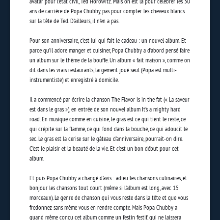
avatar pour l’état civil, Ted Horowitz. Mais on est là pour célébrer les 30
ans de carrière de Popa Chubby, pas pour compter les cheveux blancs
sur la tête de Ted. D’ailleurs, il n’en a pas.
Pour son anniversaire, c’est lui qui fait le cadeau : un nouvel album. Et
parce qu’il adore manger et cuisiner, Popa Chubby a d’abord pensé faire
un album sur le thème de la bouffe. Un album « fait maison », comme on
dit dans les vrais restaurants, largement joué seul (Popa est multi-
instrumentiste) et enregistré à domicile.
Il a commencé par écrire la chanson The Flavor is in the fat (« La saveur
est dans le gras »), en entrée de son nouvel album It’s a mighty hard
road. En musique comme en cuisine, le gras est ce qui tient le reste, ce
qui crépite sur la flamme, ce qui fond dans la bouche, ce qui adoucit le
sec. Le gras est la cerise sur le gâteau d’anniversaire, pourrait-on dire.
C’est le plaisir et la beauté de la vie. Et c’est un bon début pour cet
album.
Et puis Popa Chubby a changé d’avis : adieu les chansons culinaires, et
bonjour les chansons tout court (même si l’album est long, avec 15
morceaux). Le genre de chanson qui vous reste dans la tête et que vous
fredonnez sans même vous en rendre compte. Mais Popa Chubby a
quand même conçu cet album comme un festin festif, qui ne laissera