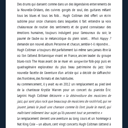
Des drums qui dansent comme dans un des légendaires enterrements de
la Nouvelle-Orléans, des cuivres gorgés de soul, des guitares mêlant
tous les blues et tous les folk… Hugh Coltman s’est offert un écrin
sublime pour onze chansons dans lesquelles il fait entendre sa voix
chaleureuse de routier des sentiments et de grand connaisseur des
émotions humaines, toujours indulgent pour l’amoureux du soir, le
paumé de l’aube ou le mélancolique du plein soleil…
Who’s Happy ?
demande son nouvel album. Personne et chacun, semble-t-il répondre…
Hugh Coltman a toujours été parfaitement lui-même sans jamais être là
où l’on l’attend. Britannique vivant en France, ancien leader du groupe
blues-rock The Hoax avant de se muer en
songwriter
folk-pop puis en
quadragénaire explorateur du plus beau patrimoine du jazz. Une
nouvelle facette de l’aventure d’un artiste qui a décidé de s’affranchir
des frontières, des formats et des habitudes.
Au commencement, il y avait eu en 2012 un remplacement au pied levé
de la chanteuse Krystle Warren pour un concert du pianiste Éric
Legnini. Hugh Coltman découvre
« la désinvolture des musiciens de
jazz, qui sont plus rock que beaucoup de musiciens de rock’n’roll, qui ne
jouent jamais le jeudi une chanson comme ils l’ont jouée le mardi, qui
maîtrisent tellement leur sujet qu’ils peuvent tout se permettre. »
Le remplacement devient une aventure au long cours et un hommage à
Nat King Cole – un album, cent vingt concerts. Hugh Coltman s’attend à