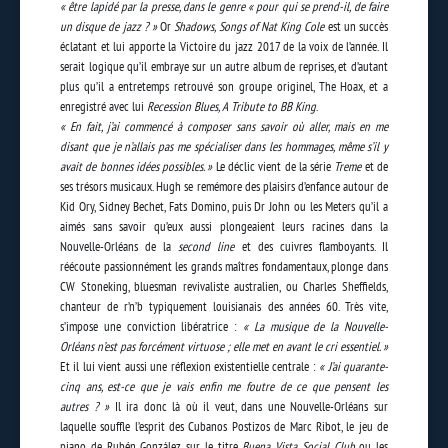
« être lapidé par la presse, dans le genre « pour qui se prend-il, de faire
un disque de jazz ? »
Or
Shadows, Songs of Nat King Cole
est un succès
éclatant et lui apporte la Victoire du jazz 2017 de la voix de l’année. Il
serait logique qu’il embraye sur un autre album de reprises, et d’autant
plus qu’il a entretemps retrouvé son groupe originel, The Hoax, et a
enregistré avec lui
Recession Blues, A Tribute to BB King
.
« En fait, j’ai commencé à composer sans savoir où aller, mais en me
disant que je n’allais pas me spécialiser dans les hommages, même s’il y
avait de bonnes idées possibles. »
Le déclic vient de la série
Treme
et de
ses trésors musicaux. Hugh se remémore des plaisirs d’enfance autour de
Kid Ory, Sidney Bechet, Fats Domino, puis Dr John ou les Meters qu’il a
aimés sans savoir qu’eux aussi plongeaient leurs racines dans la
Nouvelle-Orléans de la
second line
et des cuivres flamboyants. Il
réécoute passionnément les grands maîtres fondamentaux, plonge dans
CW Stoneking, bluesman revivaliste australien, ou Charles Sheffields,
chanteur de r’n’b typiquement louisianais des années 60. Très vite,
s’impose une conviction libératrice :
« La musique de la Nouvelle-
Orléans n’est pas forcément virtuose ; elle met en avant le cri essentiel. »
Et il lui vient aussi une réflexion existentielle centrale :
« J’ai quarante-
cinq ans, est-ce que je vais enfin me foutre de ce que pensent les
autres ? »
Il ira donc là où il veut, dans une Nouvelle-Orléans sur
laquelle souffle l’esprit des Cubanos Postizos de Marc Ribot, le jeu de
piano de Rubén González sur le titre
Buena Vista Social Club
ou les