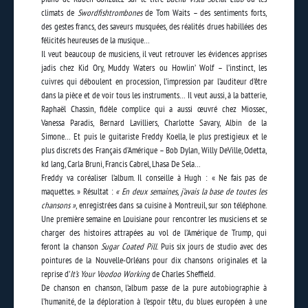
climats de
Swordfishtrombones
de Tom Waits – des sentiments forts,
des gestes francs, des saveurs musquées, des réalités drues habillées des
félicités heureuses de la musique…
Il veut beaucoup de musiciens, il veut retrouver les évidences apprises
jadis chez Kid Ory, Muddy Waters ou Howlin’ Wolf – l’instinct, les
cuivres qui déboulent en procession, l’impression par l’auditeur d’être
dans la pièce et de voir tous les instruments… Il veut aussi, à la batterie,
Raphaël Chassin, fidèle complice qui a aussi œuvré chez Miossec,
Vanessa Paradis, Bernard Lavilliers, Charlotte Savary, Albin de la
Simone… Et puis le guitariste Freddy Koella, le plus prestigieux et le
plus discrets des Français d’Amérique – Bob Dylan, Willy DeVille, Odetta,
kd lang, Carla Bruni, Francis Cabrel, Lhasa De Sela…
Freddy va coréaliser l’album. Il conseille à Hugh : « Ne fais pas de
maquettes. » Résultat :
« En deux semaines, j’avais la base de toutes les
chansons »
, enregistrées dans sa cuisine à Montreuil, sur son téléphone.
Une première semaine en Louisiane pour rencontrer les musiciens et se
charger des histoires attrapées au vol de l’Amérique de Trump, qui
feront la chanson
Sugar Coated Pill
. Puis six jours de studio avec des
pointures de la Nouvelle-Orléans pour dix chansons originales et la
reprise d’
It’s Your Voodoo Working
de Charles Sheffield.
De chanson en chanson, l’album passe de la pure autobiographie à
l’humanité, de la déploration à l’espoir têtu, du blues européen à une