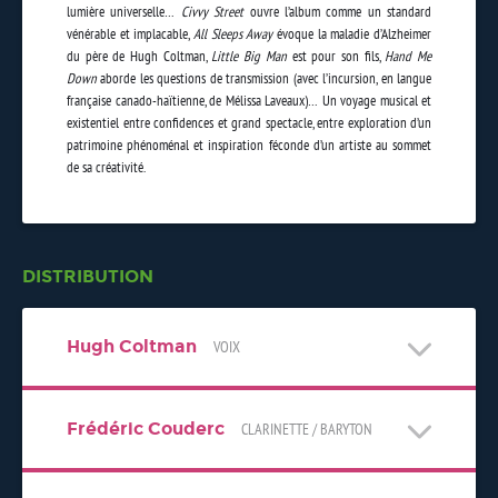
lumière universelle…
Civvy Street
ouvre l’album comme un standard
vénérable et implacable,
All Sleeps Away
évoque la maladie d’Alzheimer
du père de Hugh Coltman,
Little Big Man
est pour son fils,
Hand Me
Down
aborde les questions de transmission (avec l’incursion, en langue
française canado-haïtienne, de Mélissa Laveaux)… Un voyage musical et
existentiel entre confidences et grand spectacle, entre exploration d’un
patrimoine phénoménal et inspiration féconde d’un artiste au sommet
de sa créativité.
DISTRIBUTION
Hugh Coltman
VOIX
Frédéric Couderc
CLARINETTE / BARYTON