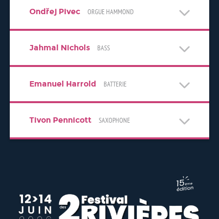
Ondřej Pivec
ORGUE HAMMOND
Jahmal Nichols
BASS
Emanuel Harrold
BATTERIE
Tivon Pennicott
SAXOPHONE