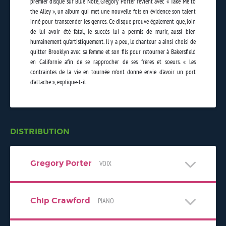
premier disque sur Blue Note, Gregory Porter revient avec « Take Me to
the Alley », un album qui met une nouvelle fois en évidence son talent
inné pour transcender les genres. Ce disque prouve également que, loin
de lui avoir été fatal, le succès lui a permis de murir, aussi bien
humainement qu’artistiquement. Il y a peu, le chanteur a ainsi choisi de
quitter Brooklyn avec sa femme et son fils pour retourner à Bakersfield
en Californie afin de se rapprocher de ses frères et soeurs. « Les
contraintes de la vie en tournée m’ont donné envie d’avoir un port
d’attache », explique-t-il.
DISTRIBUTION
Gregory Porter
VOIX
Chip Crawford
PIANO