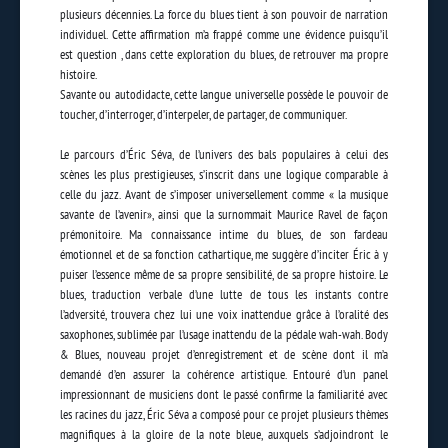
plusieurs décennies. La force du blues tient à son pouvoir de narration
individuel. Cette affirmation m’a frappé comme une évidence puisqu’il
est question , dans cette exploration du blues, de retrouver ma propre
histoire.
Savante ou autodidacte, cette langue universelle possède le pouvoir de
toucher, d’interroger, d’interpeler, de partager, de communiquer.
Le parcours d’Éric Séva, de l’univers des bals populaires à celui des
scènes les plus prestigieuses, s’inscrit dans une logique comparable à
celle du jazz. Avant de s’imposer universellement comme « la musique
savante de l’avenir», ainsi que la surnommait Maurice Ravel de façon
prémonitoire. Ma connaissance intime du blues, de son fardeau
émotionnel et de sa fonction cathartique, me suggère d’inciter Éric à y
puiser l’essence même de sa propre sensibilité, de sa propre histoire. Le
blues, traduction verbale d’une lutte de tous les instants contre
l’adversité, trouvera chez lui une voix inattendue grâce à l’oralité des
saxophones, sublimée par l’usage inattendu de la pédale wah-wah. Body
& Blues, nouveau projet d’enregistrement et de scène dont il m’a
demandé d’en assurer la cohérence artistique. Entouré d’un panel
impressionnant de musiciens dont le passé confirme la familiarité avec
les racines du jazz, Éric Séva a composé pour ce projet plusieurs thèmes
magnifiques à la gloire de la note bleue, auxquels s’adjoindront le