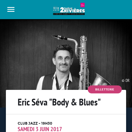
Panneau de gestion des cookies
DR
BILLETTERIE
Eric Séva "Body & Blues"
CLUB JAZZ - 19H30
SAMEDI 3 JUIN 2017