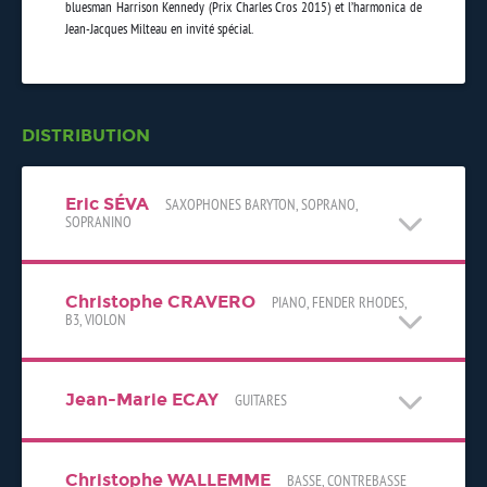
bluesman Harrison Kennedy (Prix Charles Cros 2015) et l’harmonica de
Jean-Jacques Milteau en invité spécial.
DISTRIBUTION
Eric SÉVA
SAXOPHONES BARYTON, SOPRANO,
SOPRANINO
Christophe CRAVERO
PIANO, FENDER RHODES,
B3, VIOLON
Jean-Marie ECAY
GUITARES
Christophe WALLEMME
BASSE, CONTREBASSE