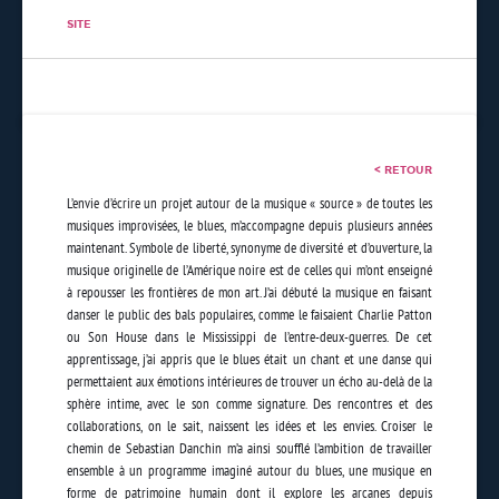
SITE
< RETOUR
L’envie d’écrire un projet autour de la musique « source » de toutes les
musiques improvisées, le blues, m’accompagne depuis plusieurs années
maintenant. Symbole de liberté, synonyme de diversité et d’ouverture, la
musique originelle de l’Amérique noire est de celles qui m’ont enseigné
à repousser les frontières de mon art. J’ai débuté la musique en faisant
danser le public des bals populaires, comme le faisaient Charlie Patton
ou Son House dans le Mississippi de l’entre-deux-guerres. De cet
apprentissage, j’ai appris que le blues était un chant et une danse qui
permettaient aux émotions intérieures de trouver un écho au-delà de la
sphère intime, avec le son comme signature. Des rencontres et des
collaborations, on le sait, naissent les idées et les envies. Croiser le
chemin de Sebastian Danchin m’a ainsi soufflé l’ambition de travailler
ensemble à un programme imaginé autour du blues, une musique en
forme de patrimoine humain dont il explore les arcanes depuis