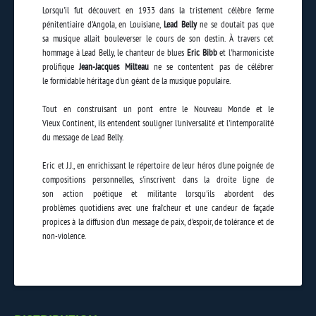
Lorsqu'il fut découvert en 1933 dans la tristement célèbre ferme
pénitentiaire d'Angola, en Louisiane,
Lead Belly
ne se doutait pas que
sa musique allait bouleverser le cours de son destin. À travers cet
hommage à Lead Belly, le chanteur de blues
Eric Bibb
et l'harmoniciste
prolifique
Jean-Jacques Milteau
ne se contentent pas de célébrer
le formidable héritage d'un géant de la musique populaire.
Tout en construisant un pont entre le Nouveau Monde et le
Vieux Continent, ils entendent souligner l'universalité et l'intemporalité
du message de Lead Belly.
Eric et J.J., en enrichissant le répertoire de leur héros d'une poignée de
compositions personnelles, s'inscrivent dans la droite ligne de
son action poétique et militante lorsqu'ils abordent des
problèmes quotidiens avec une fraîcheur et une candeur de façade
propices à la diffusion d'un message de paix, d'espoir, de tolérance et de
non-violence.