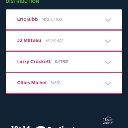
DISTRIBUTION
Eric Bibb
VOIX, GUITARE
JJ Milteau
HARMONICA
Larry Crockett
BATTERIE
Gilles Michel
BASSE