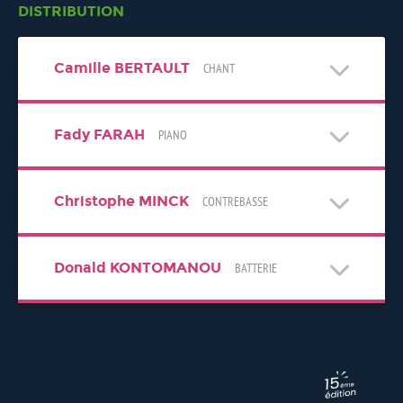
DISTRIBUTION
Camille BERTAULT
CHANT
Fady FARAH
PIANO
Christophe MINCK
CONTREBASSE
Donald KONTOMANOU
BATTERIE