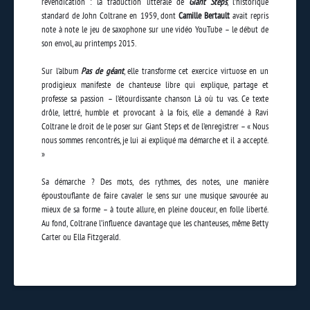
revendication : la traduction littérale de
Giant Steps
, l’historique
standard de John Coltrane en 1959, dont
Camille Bertault
avait repris
note à note le jeu de saxophone sur une vidéo YouTube – le début de
son envol, au printemps 2015.
Sur l’album
Pas de géant
, elle transforme cet exercice virtuose en un
prodigieux manifeste de chanteuse libre qui explique, partage et
professe sa passion – l’étourdissante chanson Là où tu vas. Ce texte
drôle, lettré, humble et provocant à la fois, elle a demandé à Ravi
Coltrane le droit de le poser sur Giant Steps et de l’enregistrer – « Nous
nous sommes rencontrés, je lui ai expliqué ma démarche et il a accepté.
»
Sa démarche ? Des mots, des rythmes, des notes, une manière
époustouflante de faire cavaler le sens sur une musique savourée au
mieux de sa forme – à toute allure, en pleine douceur, en folle liberté.
Au fond, Coltrane l’influence davantage que les chanteuses, même Betty
Carter ou Ella Fitzgerald.