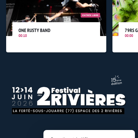
ENTRÉE LIBRE
ONE RUSTY BAND
79RS 
00:10
00:00