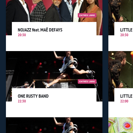
ENTRÉE LIBRE
NOJAZZ feat. MAË DEFAYS
LITTLE
20:30
20:30
ENTRÉE LIBRE
ONE RUSTY BAND
LITTLE
22:30
22:00