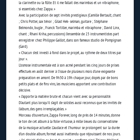
la clarinette ou la flûte. Et il me fallait des marimbas et un vibraphone,
si essentiels chez Zappa. »
Avec la participation de sept invités prestigieux (Camille Bertault, chant
; Chris Potter, sax ténor ; Gilad Hek- selman, guitare ; Stéphane
Belmondo, bugle ; Franck Tortiller, marimba et vibraphone ; David Linx,
chant ; Rhani Kriha, percussions) l’ensemble de 23 instrumentistes part
enregistrer chez Philippe Gaillot, dans son fameux studio de Pompignan
(Gard).
« Chacun s’est investi à fond dans le projet, au rythme de deux titres par
jour ».
L’osmose instrumentale est à son acmé pendant les cinq jours de prises
effectués en août dernier à l’issue de
plusieurs mois d’une exigeante
préparation en amont. De 9h30 à 19h chaque jour, dopés par de bons
petits
plats et de fins vins, les musiciens apportent une contribution
décisive.
« J’apporte la matière brute et chacun vient avec sa personnalité.
D’autant plus lorsqu’il s’agit de solistes aussi reconnus que les invités de
l’album, des gens irremplaçables. »
Morceau d’ouverture, Zappa Forever, long de près de 14 minutes, donne
le ton de cet album à la folie virtuose, à mille lieues du conservatisme
de la musique actuelle. L’audace et l’humour se prolongent sur la durée
d’un double album, format aussi inattendu que réjouissant de nos jours.