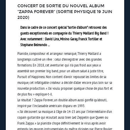
CONCERT DE SORTIE DU NOUVEL ALBUM
"ZAPPA FOREVER" (SORTIE PHYSIQUE 19 JUIN
2020)
Dans le cadre de ce concert spécial "sortie d'album" retrouvez des
guests exceptionnels en compagnie du Thierry Maillard Big Band !
Avec notamment : David Linx, Minino Garay, Franck Tortiller et
Stephane Belmondo ...
Pianiste, compositeur et arrangeur remarqué, Thierry Maillard a
longtemps cultivé un rêve : celui d’enregistrer avec des grandes
formations. En 2018, cet aventurier qui n’a pas froid aux yeux a
assemblé son premier big band, pour un album salué à juste titre,
Pursuit of Happiness. Non content d’avoir repoussé les limites de sa
musique, cet infatigable créateur a décidé d’aller encore plus loin sur sa
nouvelle production.
« J’ai voulu proposer quelque chose de plus fort et
de plus fou »
explique-t-il.
Le résultat ? Zappa Forever, un double album aussi gonflé qu’abouti,
inspiré par l’inclassable américain disparu en 1993.
« J’ai découvert sa musique à l’âge de 14-15 ans par l’intermédiaire d’un
copain guitariste qui écoutait aussi bien Led Zeppelin que Queen ou
Frank Zappa. » Le pianiste chope définitivement le virus après avoir
entendu les œuvres instrumentales du maître dirigées par Pierre Boulez.