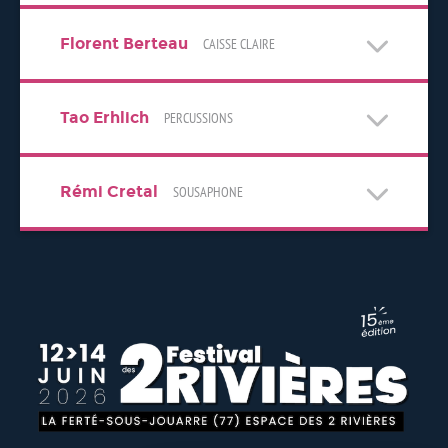
Florent Berteau
CAISSE CLAIRE
Tao Erhlich
PERCUSSIONS
Rémi Cretal
SOUSAPHONE