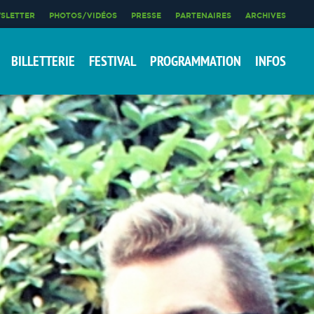
SLETTER
PHOTOS/VIDÉOS
PRESSE
PARTENAIRES
ARCHIVES
BILLETTERIE
FESTIVAL
PROGRAMMATION
INFOS