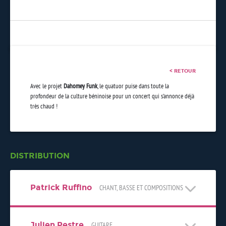
< RETOUR
Avec le projet
Dahomey Funk
, le quatuor puise dans toute la
profondeur de la culture béninoise pour un concert qui s'annonce déjà
très chaud !
DISTRIBUTION
Patrick Ruffino
CHANT, BASSE ET COMPOSITIONS
Julien Pestre
GUITARE