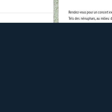
Rendez-vous pour un concert ex
Tels des nénuphars, au milieu 
son délire « aqua’zic». Voguant, s
musique jusqu’aux berges.
On écoute, on danse, on regard
moment paisible, original, uni
l’esthétisme et la musique s’al
une solide expérience dans les 
l’île, chacun dans sa spécialité.
et du « Cha Cha Cha » sans oubl
Retrouvez Agua Sonora pou
évènements "Sur les bords du ja