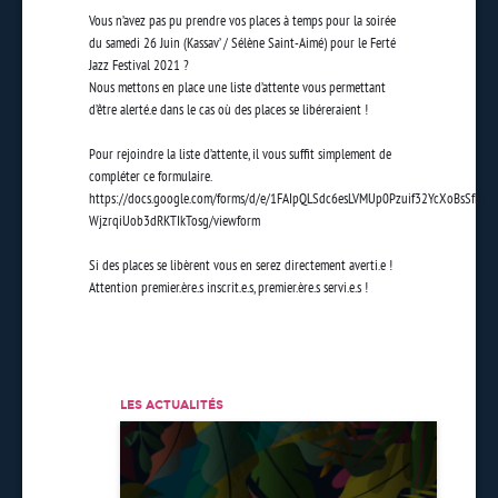
Vous n’avez pas pu prendre vos places à temps pour la soirée
du samedi 26 Juin (Kassav’ / Sélène Saint-Aimé) pour le Ferté
Jazz Festival 2021 ?
Nous mettons en place une liste d’attente vous permettant
d’être alerté.e dans le cas où des places se libéreraient !
Pour rejoindre la liste d’attente, il vous suffit simplement de
compléter ce formulaire.
https://docs.google.com/forms/d/e/1FAIpQLSdc6esLVMUp0Pzuif32YcXoBsSfL-
WjzrqiUob3dRKTIkTosg/viewform
Si des places se libèrent vous en serez directement averti.e !
Attention premier.ère.s inscrit.e.s, premier.ère.s servi.e.s !
LES ACTUALITÉS